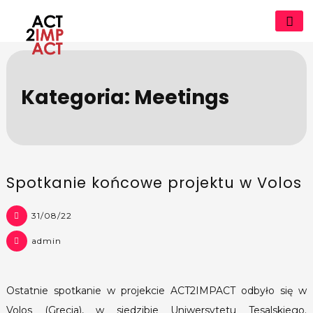
Skip
to
content
act2impact.eu
Kategoria:
Meetings
Spotkanie końcowe projektu w Volos
31/08/22
admin
Ostatnie spotkanie w projekcie ACT2IMPACT odbyło się w
Volos (Grecja), w siedzibie Uniwersytetu Tesalskiego.