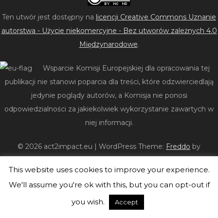
Ten utwór jest dostępny na
licencji Creative Commons Uznanie
autorstwa - Użycie niekomercyjne - Bez utworów zależnych 4.0
Międzynarodowe
.
Wsparcie Komisji Europejskiej dla opracowania tej
publikacji nie stanowi poparcia dla treści, które odzwierciedlają
jedynie poglądy autorów, a Komisja nie ponosi
odpowiedzialności za jakiekolwiek wykorzystanie zawartych w
niej informacji.
© 2026 act2impact.eu
|
WordPress Theme:
Freddo
by
CrestaProject.
This website uses cookies to improve your experience.
We'll assume you're ok with this, but you can opt-out if
you wish.
Accept