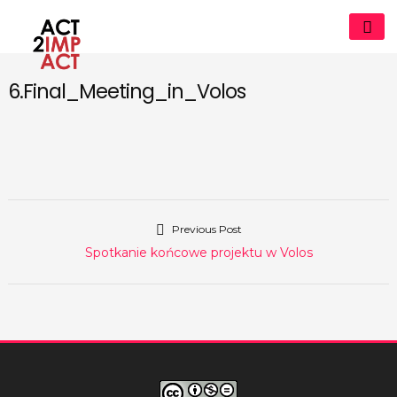
Skip
to
content
6.Final_Meeting_in_Volos
act2impact.eu
Previous Post
Nawigacja
Previous
Spotkanie końcowe projektu w Volos
wpisu
post: