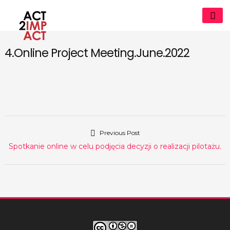
Skip
to
content
4.Online Project Meeting.June.2022
act2impact.eu
Previous Post
Nawigacja
Previous
Spotkanie online w celu podjęcia decyzji o realizacji pilotażu.
wpisu
post: