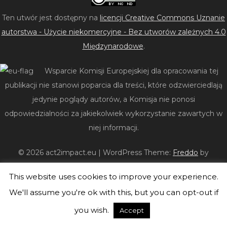
Ten utwór jest dostępny na
licencji Creative Commons Uznanie
autorstwa - Użycie niekomercyjne - Bez utworów zależnych 4.0
Międzynarodowe
.
Wsparcie Komisji Europejskiej dla opracowania tej
publikacji nie stanowi poparcia dla treści, które odzwierciedlają
jedynie poglądy autorów, a Komisja nie ponosi
odpowiedzialności za jakiekolwiek wykorzystanie zawartych w
niej informacji.
© 2026 act2impact.eu
|
WordPress Theme:
Freddo
by
CrestaProject.
This website uses cookies to improve your experience.
We'll assume you're ok with this, but you can opt-out if
you wish.
Accept