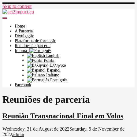
Skip to content
act2impact.eu
Home
A Parceria
Divulgação
Plataforma de formação
Reuniões de parceria
Idioma:
English
Polski
Ελληνικά
Español
Italiano
Português
Facebook
Reuniões de parceria
Reunião Transnacional Final em Volos
Wednesday, 31 de August de 2022
Saturday, 5 de November de
2022
admin