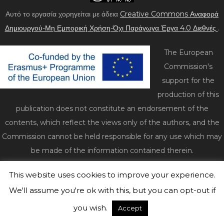
Αυτό το εργασία χορηγείται με άδεια
Creative Commons Αναφορά
Δημιουργού-Μη Εμπορική Χρήση-Όχι Παράγωγα Έργα 4.0 Διεθνές
.
The European
Commission's
support for the
production of this
publication does not constitute an endorsement of the
contents, which reflect the views only of the authors, and the
Commission cannot be held responsible for any use which may
be made of the information contained therein.
This website uses cookies to improve your experience.
© 2026 act2impact.eu
|
WordPress Theme:
Freddo
by
CrestaProject.
We'll assume you're ok with this, but you can opt-out if
you wish.
Accept